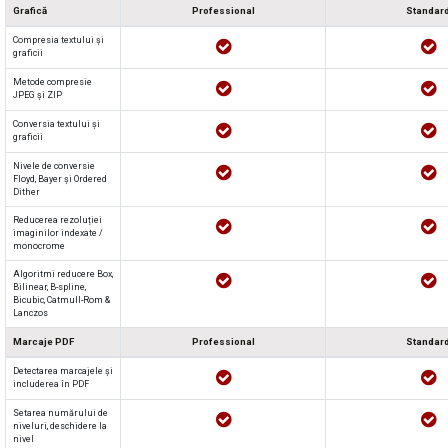
Grafică
Professional
Standar
Compresia textului și
graficii
Metode compresie
JPEG și ZIP
Conversia textului și
graficii
Nivele de conversie
Floyd, Bayer și Ordered
Dither
Reducerea rezoluției
imaginilor indexate /
monocrome
Algoritmi reducere Box,
Bilinear, B-spline,
Bicubic, Catmull-Rom &
Lanczos
Marcaje PDF
Professional
Standar
Detectarea marcajele și
includerea în PDF
Setarea numărului de
niveluri, deschidere la
nivel