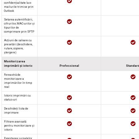
confidențialitate la e-
mailurile trimise prin
Outlook
Setarea autentificării,
cifrurilor, MAC-urilor și
tipurilor de
comprimare prin SFTP
Acțiuni de salvare cu
presetări (deschidere,
rulare, copiere,
ștergere)
Monitorizarea
imprimării și istoric
Professional
Standar
Fereastră de
monitorizare a
imprimărilor în timp
real
Istoric imprimări cu
status-uri
Deschideți lista de
imprimare
Filtrare avansată
pentru monitorizare și
istoric
Exportarea jurnalelor