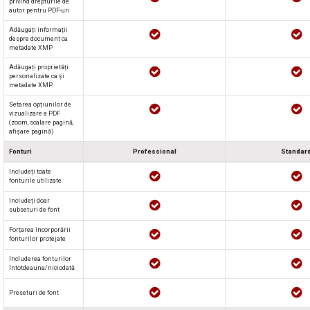
privind drepturile de
autor pentru PDF-uri
Adăugați informații
despre document ca
metadate XMP
Adăugați proprietăți
personalizate ca și
metadate XMP
Setarea opțiunilor de
vizualizare a PDF
(zoom, scalare pagină,
afișare pagină)
Fonturi
Professional
Standar
Includeți toate
fonturile utilizate
Includeți doar
subseturi de font
Forțarea încorporării
fonturilor protejate
Includerea fonturilor
întotdeauna/niciodată
Preseturi de font