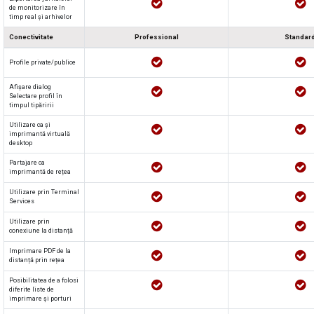
de monitorizare în
timp real și arhivelor
Conectivitate
Professional
Standar
Profile private/publice
Afișare dialog
Selectare profil în
timpul tipăririi
Utilizare ca și
imprimantă virtuală
desktop
Partajare ca
imprimantă de rețea
Utilizare prin Terminal
Services
Utilizare prin
conexiune la distanță
Imprimare PDF de la
distanță prin rețea
Posibilitatea de a folosi
diferite liste de
imprimare și porturi