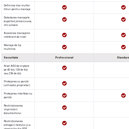
Definirea mai multor
titluri pentru marcaje
Detectarea marcajele
după font, dimensiune,
stil, culoare
Asocierea marcajelor
indiferent de nivel
Marcaje de tip
multiline
Securitate
Professional
Standar
Nivel AES de criptare
pe 40 biți, 128 de biți
sau 256 de biți
Protejarea cu parolă
(utilizator, proprietar)
Protejarea interfeței cu
parolă
Restricționarea
imprimării
documentului
Restricționarea
extragerii textului și a
imaginilor din PDF