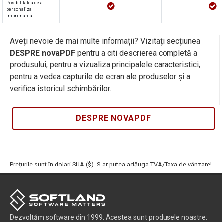
Posibilitatea de a
personaliza
imprimanta
Aveți nevoie de mai multe informații? Vizitați secțiunea
DESPRE novaPDF
pentru a citi descrierea completă a
produsului, pentru a vizualiza principalele caracteristici,
pentru a vedea capturile de ecran ale produselor și a
verifica istoricul schimbărilor.
DESPRE NOVAPDF
Prețurile sunt în dolari SUA ($). S-ar putea adăuga TVA/Taxa de vânzare!
Dezvoltăm software din 1999. Acestea sunt produsele noastre: