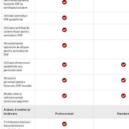
Semnarea digitală a
fișierele PDF cu
certificatul existent
Utilizați semnături
PDF predefinite
Utilizare certificat de
sistem/fișier pentru
semnături PDF
Personalizarea
opțiunilor de afișare
pentru semnăturile
PDF
Utilizare dimensiuni
predefinite sau
particularizate
Structură
personalizabilă a
fișierului PDF rezultat
Mutați, rotiți și
redimensionați
conținutul paginilor
Acțiuni, E-mailuri și
încărcare
Professional
Standar
Trimiterea e-mailului
folosind clientul