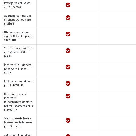
Protejarea arhivelor
ZIP cu parolă
Adăugați semnătura
implicită Outlook la e-
mailuri
Utilizare conexiune
sigură SSL/TLS pentru
e-mailuri
Trimiterea e-mailului
utilizând setările
MAPI
Încărcare PDF generat
pe servere FTP sau
SFTP
Încărcare fișier diferit
prin FTP/SFTP
Setarea vitezei de
încărcare,
reîncercare/așteptare
pentru încărcarea prin
FTP/SFTP
Confirmare de livrare
la e-mailurile trimise
prin Outlook
Schimbați nivelul de