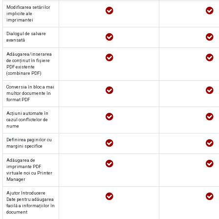
Modificarea setărilor
implicite ale
imprimantei
Dialogul de salvare
avansată
Adăugarea/inserarea
de conținut în fișiere
PDF existente
(combinare PDF)
Conversia în bloc a mai
multor documente în
format PDF
Acțiuni automate în
cazul conflictelor de
nume
Definirea paginilor cu
margini specifice
Adăugarea de
imprimante PDF
virtuale noi cu Printer
Manager
Ajutor Introducere
Date pentru adăugarea
facilă a informațiilor în
document