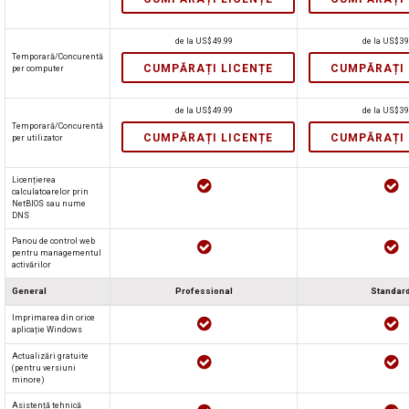
de la
US$
49.99
de la
US$
39
Temporară/Concurentă
CUMPĂRAȚI LICENȚE
CUMPĂRAȚI 
per computer
de la
US$
49.99
de la
US$
39
Temporară/Concurentă
CUMPĂRAȚI LICENȚE
CUMPĂRAȚI 
per utilizator
Licențierea
calculatoarelor prin
NetBIOS sau nume
DNS
Panou de control web
pentru managementul
activărilor
General
Professional
Standar
Imprimarea din orice
aplicație Windows
Actualizări gratuite
(pentru versiuni
minore)
Asistență tehnică