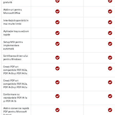
gratuită
Addin-uri pentru
Microsoft Office
Interfață disponibilă în
mai multe limbi
Aplicație tray cu acțiuni
rapide
Setup MSI pentru
implementare
automată
Certificarea driver-ului
pentru Windows
Creați PDF-uri
compatibile PDF/A-3a,
PDF/A-3b și PDF/A-3u
Creați PDF-uri
compatibile PDF/A-2a,
PDF/A-2b și PDF/A-2u
Conformare cu
standardele PDF/A-1a
și PDF/A-1b
Add-in conversie rapidă
PDF pentru Microsoft