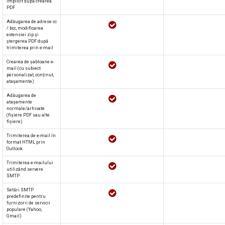
implicit după crearea
PDF
Adăugarea de adrese cc
/ bcc, modificarea
extensiei zip și
ștergerea PDF după
trimiterea prin e-mail
Crearea de șabloane e-
mail (cu subiect
personalizat, conținut,
atașamente)
Adăugarea de
atașamente
normale/arhivate
(fișiere PDF sau alte
fișiere)
Trimiterea de e-mail în
format HTML prin
Outlook
Trimiterea e-mailului
utilizând servere
SMTP
Setări SMTP
predefinite pentru
furnizorii de servicii
populare (Yahoo,
Gmail)