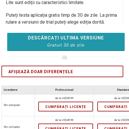
Lite sunt ediții cu caracteristici limitate.
Puteți testa aplicația gratis timp de 30 de zile. La prima
rulare a versiunii de trial puteți alege ediția dorită.
DESCĂRCAȚI ULTIMA VERSIUNE
Gratuit 30 de zile
AFIȘEAZĂ DOAR DIFERENȚELE
Licențiere
Professional
Standar
de la
US$
49.99
de la
US$
39
Per computer
CUMPĂRAȚI LICENȚE
CUMPĂRAȚI 
de la
US$
49.99
de la
US$
39
Per utilizator
CUMPĂRAȚI LICENȚE
CUMPĂRAȚI 