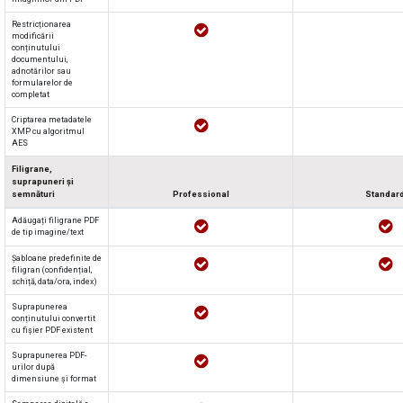
Restricționarea
modificării
conținutului
documentului,
adnotărilor sau
formularelor de
completat
Criptarea metadatele
XMP cu algoritmul
AES
Filigrane,
suprapuneri și
semnături
Professional
Standar
Adăugați filigrane PDF
de tip imagine/text
Șabloane predefinite de
filigran (confidențial,
schiță, data/ora, index)
Suprapunerea
conținutului convertit
cu fișier PDF existent
Suprapunerea PDF-
urilor după
dimensiune și format