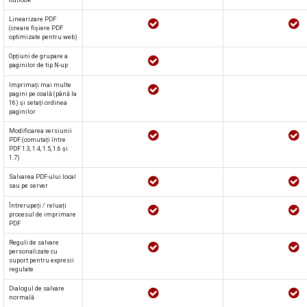
Outlook
Linearizare PDF
(creare fișiere PDF
optimizate pentru web)
Opțiuni de grupare a
paginilor de tip N-up
Imprimați mai multe
pagini pe coală (până la
16) și setați ordinea
paginilor
Modificarea versiunii
PDF (comutați între
PDF 1.3, 1.4, 1.5, 1.6 și
1.7)
Salvarea PDF-ului local
sau pe server
Întrerupeți / reluați
procesul de imprimare
PDF
Reguli de salvare
personalizate cu
suport pentru expresii
regulate
Dialogul de salvare
normală