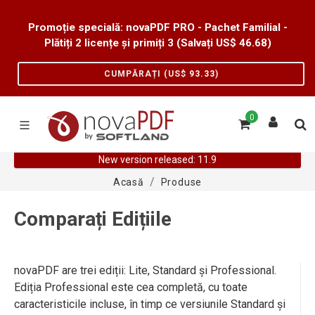
Promoție specială: novaPDF PRO - Pachet Familial -
Plătiți 2 licențe și primiți 3 (Salvați US$
46.68
)
CUMPĂRAȚI (US$
93.33
)
0
New version released: 11.9
Acasă
Produse
Comparați Edițiile
novaPDF are trei ediții: Lite, Standard și Professional.
Ediția Professional este cea completă, cu toate
caracteristicile incluse, în timp ce versiunile Standard și