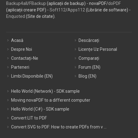
Backup4all
/
FBackup
(aplicații de backup) - novaPDF/
doPDF
(aplicații creare PDF) -
Soft112
/
Apps112
(Librărie de software) -
Enquoted
(Site de citate).
Acasă
Descărcați
Despre Noi
Licențe Uz Personal
Contactați-Ne
Comparați
Parteneri
Forum (EN)
Limbi Disponibile (EN)
Blog (EN)
Hello World (Network) - SDK sample
Moving novaPDF to a different computer
Hello World (C#) - SDK sample
Convert LIT to PDF
Convert SVG to PDF: How to create PDFs from v ...