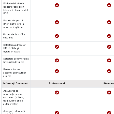
Etichete definite de
utilizator care pot fi
folosite în documentul
PDF
Exportul/importul
imprimantelor și a
valorilor implicite
Conversia linkurilor
clicuibile
Detectarea adreselor
URL vizibile și
fișierelor locale
Detectare și conversie a
linkurilor de tip tel
Personalizarea
aspectului linkurilor
din PDF
Informații Document
Professional
Standar
Adăugarea de
informații despre
document (subiect,
titlu, cuvinte cheie,
autor, creator)
Adăugați informații